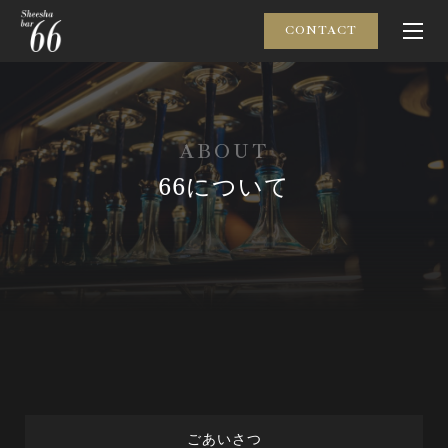
CONTACT
A
B
O
U
T
66について
ごあいさつ