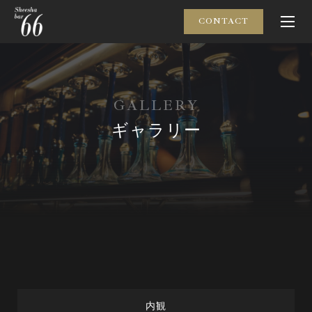
CONTACT
G
A
L
L
E
R
Y
ギャラリー
内観