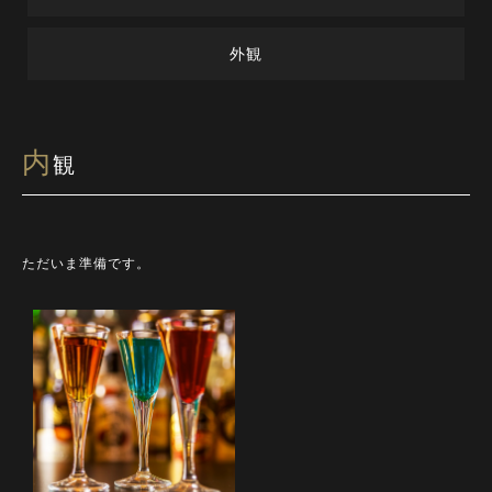
外観
内
観
ただいま準備です。